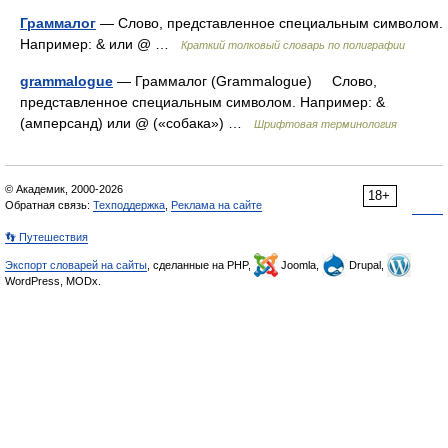
Граммалог
— Слово, представленное специальным символом.
Например: & или @ …
Краткий толковый словарь по полиграфии
grammalogue
— Граммалог (Grammalogue) Слово,
представленное специальным символом. Например: &
(амперсанд) или @ («собака») …
Шрифтовая терминология
© Академик, 2000-2026
18+
Обратная связь:
Техподдержка
,
Реклама на сайте
👣 Путешествия
Экспорт словарей на сайты
, сделанные на PHP,
Joomla,
Drupal,
WordPress, MODx.